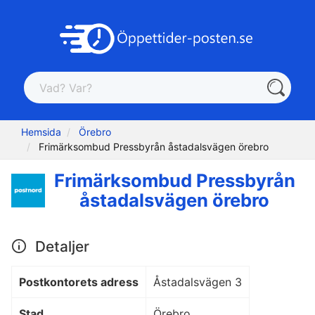
Hemsida
Örebro
Frimärksombud Pressbyrån åstadalsvägen örebro
Frimärksombud Pressbyrån
åstadalsvägen örebro
Detaljer
Postkontorets adress
Åstadalsvägen 3
Stad
Örebro