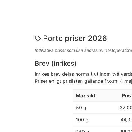
Porto priser 2026
Indikativa priser som kan ändras av postoperatöre
Brev (inrikes)
Inrikes brev delas normalt ut inom två vard
Priser enligt prislistan gällande fr.o.m. 4 m
Max vikt
Pris
50 g
22,0
100 g
44,0
250 g
66,0