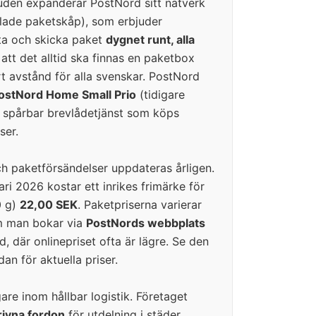
uden expanderar PostNord sitt nätverk
lade paketskåp), som erbjuder
ta och skicka paket
dygnet runt, alla
 att det alltid ska finnas en paketbox
t avstånd för alla svenskar. PostNord
ostNord Home Small Prio
(tidigare
 spårbar brevlådetjänst som köps
ser.
ch paketförsändelser uppdateras årligen.
ri 2026 kostar ett inrikes frimärke för
0 g)
22,00 SEK
. Paketpriserna varierar
m man bokar via
PostNords webbplats
, där onlinepriset ofta är lägre. Se den
dan för aktuella priser.
re inom hållbar logistik. Företaget
rivna fordon
för utdelning i städer,