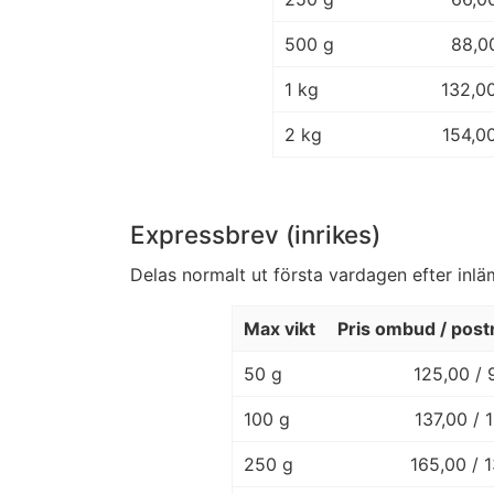
500 g
88,0
1 kg
132,0
2 kg
154,0
Expressbrev (inrikes)
Delas normalt ut första vardagen efter inl
Max vikt
Pris ombud / post
50 g
125,00 / 
100 g
137,00 / 
250 g
165,00 / 