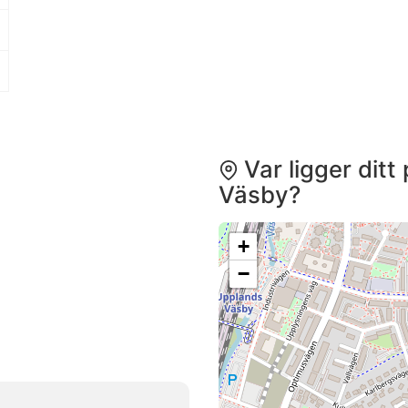
Var ligger ditt
Väsby?
+
−