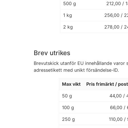
500 g
212,00 / 
1 kg
256,00 / 2
2 kg
278,00 / 
Brev utrikes
Brevutskick utanför EU innehållande varor 
adressetikett med unikt försändelse-ID.
Max vikt
Pris frimärkt / po
50 g
44,00 / 
100 g
66,00 /
250 g
110,00 /