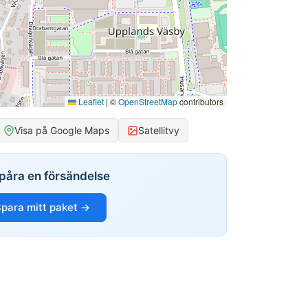
Leaflet
|
©
OpenStreetMap
contributors
Visa på Google Maps
Satellitvy
påra en försändelse
para mitt paket →