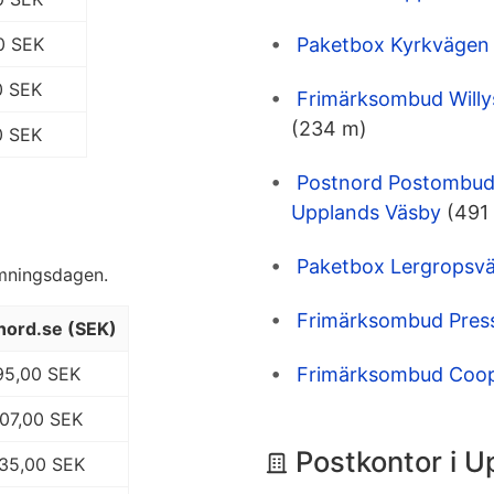
0 SEK
Paketbox Kyrkvägen
0 SEK
Frimärksombud Will
(234 m)
0 SEK
Postnord Postombud 
Upplands Väsby
(491
Paketbox Lergropsv
ämningsdagen.
Frimärksombud Pres
nord.se (SEK)
95,00 SEK
Frimärksombud Coop
107,00 SEK
Postkontor i 
135,00 SEK