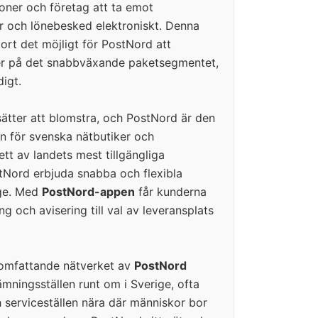
soner och företag att ta emot
r och lönebesked elektroniskt. Denna
jort det möjligt för PostNord att
ser på det snabbväxande paketsegmentet,
digt.
sätter att blomstra, och PostNord är den
ern för svenska nätbutiker och
tt av landets mest tillgängliga
tNord erbjuda snabba och flexibla
ige. Med
PostNord-appen
får kunderna
ing och avisering till val av leveransplats
t omfattande nätverket av
PostNord
mningsställen runt om i Sverige, ofta
 serviceställen nära där människor bor