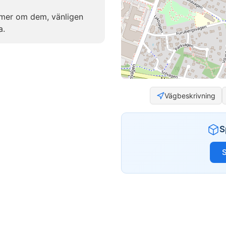
mer om dem, vänligen
a.
Vägbeskrivning
S
S