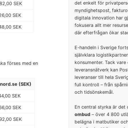
det enkelt för privatper
182,00 SEK
myndighetspost, fakturo
26,00 SEK
digitala innovation har g
fokusera allt mer resur
248,00 SEK
där efterfrågan ökar sta
E-handeln i Sverige fort
självklara logistikpartn
konsumenter. Tack vare e
ska förses med en
leveransnätverk kan Pos
leveranser till hela Sver
stnord.se (SEK)
full kontroll – från spårn
och tidsönskemål.
44,00 SEK
En central styrka är de
 66,00 SEK
ombud
– över 4 800 utlä
 92,00 SEK
belägna i matbutiker och