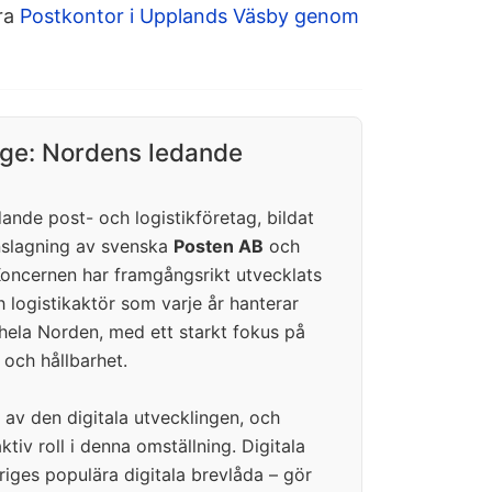
dra
Postkontor i Upplands Väsby genom
ige: Nordens ledande
nde post- och logistikföretag, bildat
lagning av svenska
Posten AB
och
Koncernen har framgångsrikt utvecklats
h logistikaktör som varje år hanterar
i hela Norden, med ett starkt fokus på
t och hållbarhet.
t av den digitala utvecklingen, och
tiv roll i denna omställning. Digitala
iges populära digitala brevlåda – gör