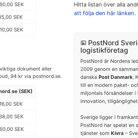
160,00 SEK
Hitta listan över alla an
att följa den här länken
.
185,00 SEK
210,00 SEK
PostNord Sver
logistikföretag
PostNord är Nordens leda
viktiga dokument eller
2009 genom en sammans
bud, 94 kr via postnord.se.
danska
Post Danmark
. 
till en modern paket- oc
nord.se (SEK)
miljontals försändelser 
innovation, tillgänglighe
116,00 SEK
138,00 SEK
Sverige ligger i framkan
PostNord har spelat en ak
160,00 SEK
tjänster som
Kivra
– Sver