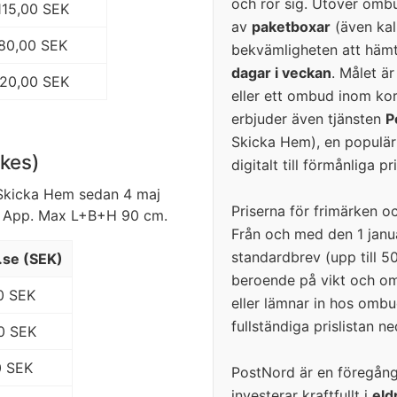
och rör sig. Utöver omb
115,00 SEK
av
paketboxar
(även kal
180,00 SEK
bekvämligheten att häm
dagar i veckan
. Målet är
220,00 SEK
eller ett ombud inom kor
erbjuder även tjänsten
P
Skicka Hem), en populär
kes)
digitalt till förmånliga pri
r Skicka Hem sedan 4 maj
Priserna för frimärken o
rd App. Max L+B+H 90 cm.
Från och med den 1 janua
standardbrev (upp till 5
.se (SEK)
beroende på vikt och o
0 SEK
eller lämnar in hos ombud
fullständiga prislistan ne
0 SEK
0 SEK
PostNord är en föregånga
investerar kraftfullt i
eld