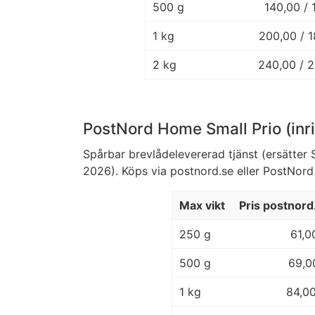
500 g
140,00 / 
1 kg
200,00 / 
2 kg
240,00 / 
PostNord Home Small Prio (inri
Spårbar brevlådelevererad tjänst (ersätte
2026). Köps via postnord.se eller PostNo
Max vikt
Pris postnord
250 g
61,0
500 g
69,0
1 kg
84,0