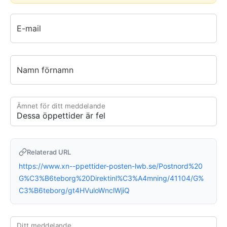
E-mail
Namn förnamn
Ämnet för ditt meddelande
Relaterad URL
https://www.xn--ppettider-posten-lwb.se/Postnord%20
G%C3%B6teborg%20Direktinl%C3%A4mning/41104/G%
C3%B6teborg/gt4HVuloWnclWjiQ
Ditt meddelande